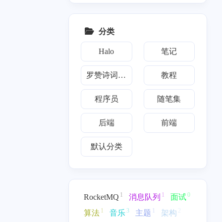
一月 2023
1
篇
分类
Halo
笔记
罗赞诗词文集
教程
程序员
随笔集
后端
前端
默认分类
1
1
0
RocketMQ
消息队列
面试
1
3
1
2
算法
音乐
主题
架构