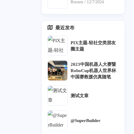
Roozen /
12/7/2024
4
1
1
2
18
6
Linux
CSS
HTML
JS
笔记
前端
最近发布
PIX主题-轻社交类朋友
圈主题
2023中国机器人大赛暨
RoboCup机器人世界杯
中国赛救援仿真随笔
十二月 2024
四月 2024
测试文章
17
2
篇
篇
九月 2023
八月 2023
@SuperBuilder
2
2
篇
篇