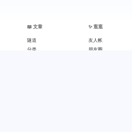
📖 文章
✨ 逛逛
隧道
友人帐
分类
朋友圈
标签
留言板
统计图表