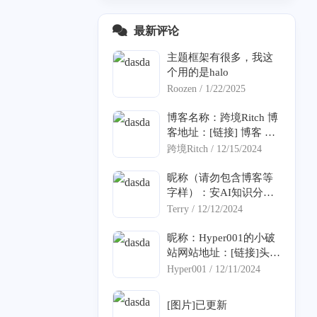
最新评论
主题框架有很多，我这
个用的是halo
Roozen /
1/22/2025
博客名称：跨境Ritch 博
客地址：[链接] 博客 Lo
go：[链接] 博客简介：
跨境Ritch /
12/15/2024
永远相信美好的事情即
将发生。 博客rss地址：
昵称（请勿包含博客等
[链接]
字样）：安AI知识分享
网站地址（要求博客地
Terry /
12/12/2024
址，请勿提交个人主
页）：[链接]头像图片ur
昵称：Hyper001的小破
l（请提供尽可能清晰的
站网站地址：[链接]头像
图片，我会上传到我自
图片url：[链接]描述：
3
1
2
1
2
1
Hyper001 /
12/11/2024
音乐
主题
架构
Halo
Redis
其他
己的图床）：[链接]描
大自然的搬运工
述：AI技术分享！
5
3
15
4
19
必学工具
Spring
Java
Shell
后端
[图片]已更新