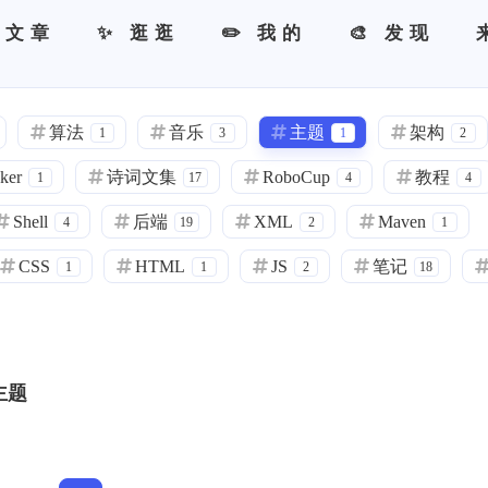
 文章
✨ 逛逛
✏️ 我的
🎨 发现
算法
音乐
主题
架构
1
3
1
2
ker
诗词文集
RoboCup
教程
1
17
4
4
Shell
后端
XML
Maven
4
19
2
1
CSS
HTML
JS
笔记
1
1
2
18
主题