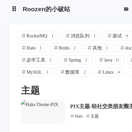
Roozen的小破站

个人主页
博客
RocketMQ
消息队列
面试
1
1
0
后台管理
PIX
Halo
Redis
其他
doc
1
2
1
我的文件夹
Aurora
必学工具
Spring
Java
5
3
15
Aurora图标库
Hao图标库
MySQL
数据库
Linux
TimePlus
爱发电
1
2
4
主题
PIX主题-轻社交类朋友圈
Halo
主题