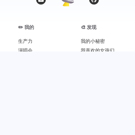
✏️ 我的
🎨 发现
生产力
我的小秘密
演唱会
我喜欢的女孩们
写真集
我的内在美
中二病
那些事
碎碎念
©2023 - 2026 By Roozen的小破站
本站居然运行了 1125 天
16 小时 46 分 45 秒
旅行者 1 号当前距离地球 25053426881 千米，约为 167.469431 个天文单位 🚀