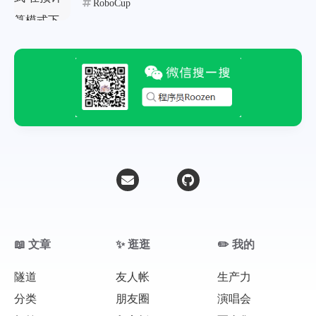
RoboCup
微信
支付宝
📖 文章
✨ 逛逛
✏️ 我的
隧道
友人帐
生产力
分类
朋友圈
演唱会