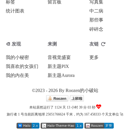
标签
留言板
写真集
统计图表
中二病
那些事
碎碎念
🎨 发现
来测
友链
我的小秘密
音视觉盛宴
更多
我喜欢的女孩们
新主题PIX
我的内在美
新主题Aurora
©2023 - 2026 By Roozen的小破站
本站居然运行了 1124 天
13 小时 39 分 03 秒
旅行者 1 号当前距离地球 25051766624 千米，约为 167.458333 个天文单位 🚀