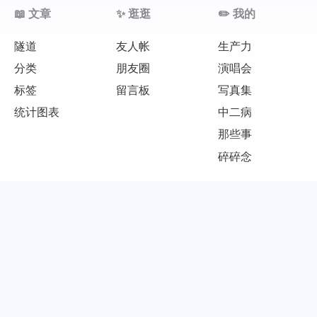
📖 文章
✨ 逛逛
✏️ 我的
隧道
友人帐
生产力
分类
朋友圈
演唱会
标签
留言板
写真集
统计图表
中二病
那些事
碎碎念
🎨 发现
来测
友链
我的小秘密
音视觉盛宴
更多
我喜欢的女孩们
新主题PIX
我的内在美
新主题Aurora
©2023 - 2026 By Roozen的小破站