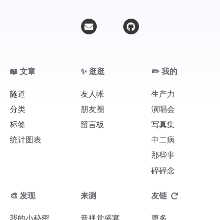
微信
支付宝
📖 文章
✨ 逛逛
✏️ 我的
隧道
友人帐
生产力
分类
朋友圈
演唱会
标签
留言板
写真集
统计图表
中二病
那些事
碎碎念
🎨 发现
来测
友链
我的小秘密
音视觉盛宴
更多