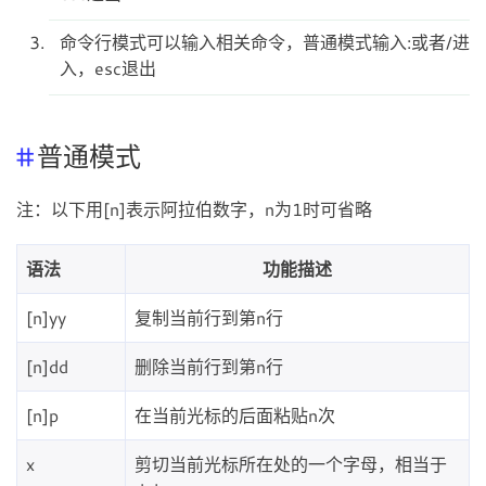
命令行模式可以输入相关命令，普通模式输入:或者/进
入，esc退出
普通模式
注：以下用[n]表示阿拉伯数字，n为1时可省略
语法
功能描述
[n]yy
复制当前行到第n行
[n]dd
删除当前行到第n行
[n]p
在当前光标的后面粘贴n次
x
剪切当前光标所在处的一个字母，相当于