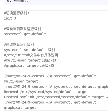
6：系统重启
#切换运行级别3

init 3

#查看当前默认运行级别

systemctl get-default

#修改默认运行级别

systemctl set-default 级别

#/etc/inittab文件中有具体说明

#multi-user.target代表级别3

#graphical.target代表级别5

[root@VM-24-9-centos ~]# systemctl get-default

multi-user.target

[root@VM-24-9-centos ~]# systemctl set-default graphic
Removed /etc/systemd/system/default.target.

Created symlink /etc/systemd/system/default.target → /
[root@VM-24-9-centos ~]# systemctl get-default
