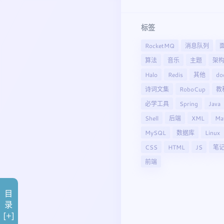
标签
RocketMQ
消息队列
算法
音乐
主题
架
Halo
Redis
其他
do
诗词文集
RoboCup
教
必学工具
Spring
Java
Shell
后端
XML
Ma
MySQL
数据库
Linux
CSS
HTML
JS
笔
前端
目
录
[+]