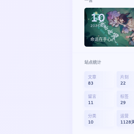
一言
10
2026/08
命运在手心。
站点统计
文章
片刻
83
22
留言
标签
11
29
分类
运营
10
1128