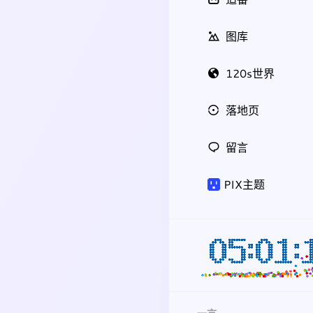
图库
120s世界
落地页
留言
PIX主题