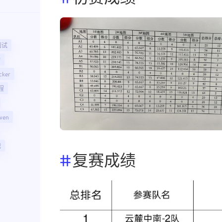
面试
构
cker
程
ven
记
复赛成绩