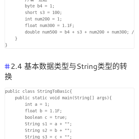
        byte b4 = 1;

        short s3 = 100; 

        int num200 = 1; 

        float num300 = 1.1F; 

        double num500 = b4 + s3 + num200 + num300; //f
    }

2.4 基本数据类型与String类型的转
换
public class StringToBasic{

    public static void main(String[] args){

        int a = 1;

        float b = 1.1F;

        boolean c = true;

        String s1 = a + "";

        String s2 = b + "";

        String s3 = c + "";
