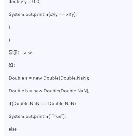
double y = 0.0;
System.out.println(x%y == x%y);
}
}
显示：false
如：
Double a = new Double(Double.NaN);
Double b = new Double(Double.NaN);
if(Double.NaN == Double.NaN)
System.out.println("True");
else