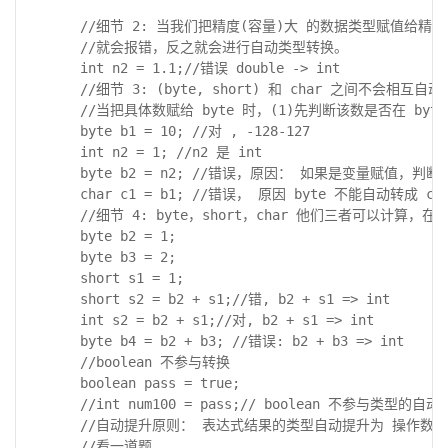
        //细节 2: 当我们把精度(容量)大 的数据类型赋值给精度
        //就会报错，反之就会进行自动类型转换。

        int n2 = 1.1;//错误 double -> int 

        //细节 3: (byte, short) 和 char 之间不会相互自动
        //当把具体数赋给 byte 时，(1)先判断该数是否在 by
        byte b1 = 10; //对 , -128-127 

        int n2 = 1; //n2 是 int 

        byte b2 = n2; //错误，原因： 如果是变量赋值，判断类
        char c1 = b1; //错误， 原因 byte 不能自动转成 char
        //细节 4: byte，short，char 他们三者可以计算，
        byte b2 = 1;

        byte b3 = 2;

        short s1 = 1; 

        short s2 = b2 + s1;//错, b2 + s1 => int 

        int s2 = b2 + s1;//对, b2 + s1 => int

        byte b4 = b2 + b3; //错误: b2 + b3 => int 

        //boolean 不参与转换 

        boolean pass = true; 

        //int num100 = pass;// boolean 不参与类型的自动
        //自动提升原则： 表达式结果的类型自动提升为 操作数中
        //看一道题 
