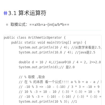
3.1 算术运算符
取模公式：==a%b=a-(int)a/b*b==
public class ArithmeticOperator { 

	public static void main(String[] args) {

		System.out.println(10 / 4); //从数学来看是2.5, java中 2

		System.out.println(10.0 / 4); //java是2.5

		double d = 10 / 4;//java中10 / 4 = 2, 2=>2.0

		System.out.println(d);// 是2.0

		// % 取模 ,取余

		// 在 % 的本质 看一个公式!!!! a % b = a - a / b * b

		// -10 % 3 => -10 - (-10) / 3 * 3 = -10 + 9 = -1

		// 10 % -3 = 10 - 10 / (-3) * (-3) = 10 - 9 = 1

		// -10 % -3 =  (-10) - (-10) / (-3) * (-3) = -10 + 9 = -1

		System.out.println(10 % 3); //1
