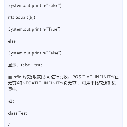
System.out.println("False");
if(a.equals(b))
System.out.println("True");
else
System.out.println("False");
显示：false，true
而Infinity(极限数)即可进行比较，POSITIVE_INFINITY(正
无穷)和NEGATIE_INFINITY(负无穷)，可用于比较逻辑运
算中。
如：
class Test
{