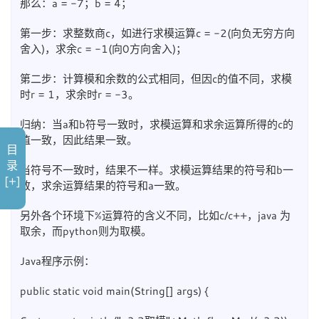
那么：a = -7；b = 4；
第一步：求整数商c，如进行求模运算c = -2(向负无穷方向
舍入)，求余c = -1(向0方向舍入)；
第二步：计算模和余数的公式相同，但因c的值不同，求模
时r = 1，求余时r = -3。
归纳：当a和b符号一致时，求模运算和求余运算所得的c的
值一致，因此结果一致。
目
录
当符号不一致时，结果不一样。求模运算结果的符号和b一
[+]
致，求余运算结果的符号和a一致。
另外各个环境下%运算符的含义不同，比如c/c++，java 为
取余，而python则为取模。
Java程序示例：
public static void main(String[] args) {