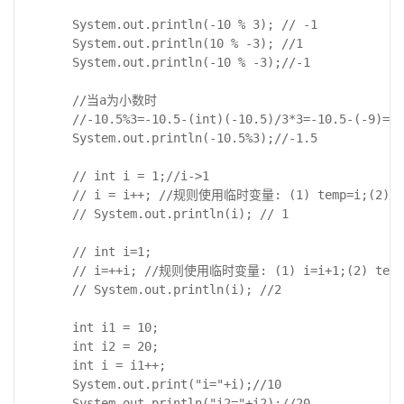
		System.out.println(-10 % 3); // -1

		System.out.println(10 % -3); //1

		System.out.println(-10 % -3);//-1

        //当a为小数时

        //-10.5%3=-10.5-(int)(-10.5)/3*3=-10.5-(-9)=-1
        System.out.println(-10.5%3);//-1.5

		// int i = 1;//i->1

		// i = i++; //规则使用临时变量: (1) temp=i;(2) i=i+1;(3)i=temp;

		// System.out.println(i); // 1

		// int i=1;

		// i=++i; //规则使用临时变量: (1) i=i+1;(2) temp=i;(3)i=temp;

		// System.out.println(i); //2

		int i1 = 10;

	    int i2 = 20;

        int i = i1++;

        System.out.print("i="+i);//10

        System.out.println("i2="+i2);//20
