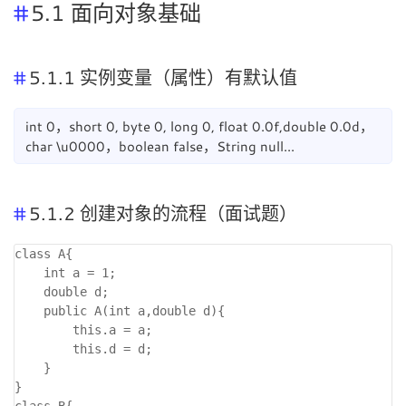
5.1 面向对象基础
5.1.1 实例变量（属性）有默认值
int 0，short 0, byte 0, long 0, float 0.0f,double 0.0d，
char \u0000，boolean false，String null...
5.1.2 创建对象的流程（面试题）
class A{

    int a = 1;

    double d;

    public A(int a,double d){

        this.a = a;

        this.d = d;

    }

}

class B{
