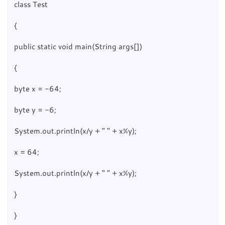
class Test
{
public static void main(String args[])
{
byte x = -64;
byte y = -6;
System.out.println(x/y + " " + x%y);
x = 64;
System.out.println(x/y + " " + x%y);
}
}