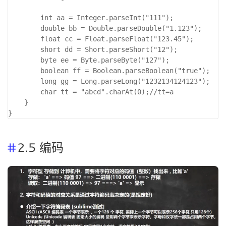
        int aa = Integer.parseInt("111");

        double bb = Double.parseDouble("1.123");

        float cc = Float.parseFloat("123.45");

        short dd = Short.parseShort("12");

        byte ee = Byte.parseByte("127");

        boolean ff = Boolean.parseBoolean("true");

        long gg = Long.parseLong("1232134124123");

        char tt = "abcd".charAt(0);//tt=a

    }

2.5 编码