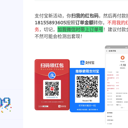
支付宝新活动，你
扫我的红包码
，然后再付款
18155893605
按照
订单金额
转你，
不用我的
务
，切记，
加我微信时带上订单号
！建议付款
不然可能会检测出套现！