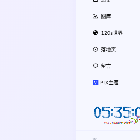
图库
120s世界
落地页
留言
PIX主题