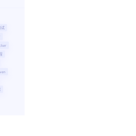
面试
构
cker
程
ven
记
加载中..
作者..
皖ICP备-2022001637号
皖公网安备-34
00:00
/
00:00