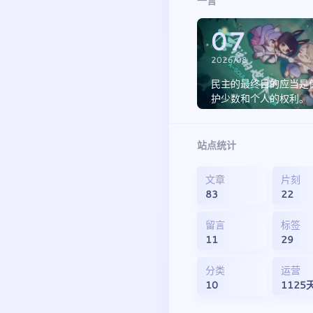
一言
07
2026/08
民主的最终目的应当是
护少数和个人的权利。
站点统计
文章
片刻
83
22
留言
标签
11
29
分类
运营
10
1125