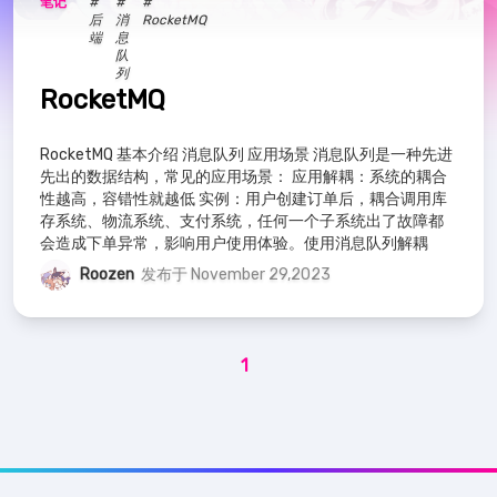
笔记
#
#
#
RoboCup
4
教程
4
必学工具
5
后
消
RocketMQ
友链
端
息
队
留言板
Spring
3
Java
16
Shell
4
列
RocketMQ
AURORA主题
AURORA仓库
后端
20
XML
2
Maven
1
RocketMQ 基本介绍 消息队列 应用场景 消息队列是一种先进
皖ICP备2022001637号
先出的数据结构，常见的应用场景： 应用解耦：系统的耦合
MySQL
1
数据库
2
Linux
4
皖公网安备34122502000211号
性越高，容错性就越低 实例：用户创建订单后，耦合调用库
存系统、物流系统、支付系统，任何一个子系统出了故障都
会造成下单异常，影响用户使用体验。使用消息队列解耦
CSS
1
HTML
1
JS
2
笔记
19
合，比如物流系统发生故障
Roozen
发布于 November 29,2023
前端
6
1