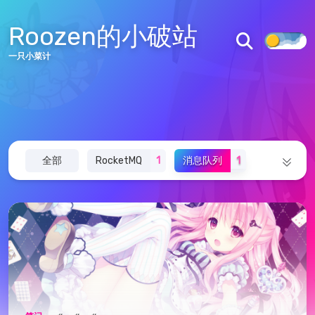
Roozen的小破站
一只小菜计
83
10
53538
文章
分类
访问量
全部
RocketMQ
1
消息队列
1
首页
面试
1
算法
1
音乐
3
主题
1
文章
标签
分类
归档
架构
2
Halo
1
Redis
2
关于
图库
其他
1
docker
1
诗词文集
17
说说
追番