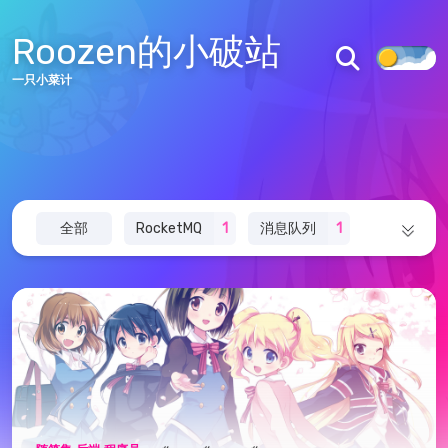
83
10
53267
文章
分类
访问量
Roozen的小破站
一只小菜计
首页
文章
标签
分类
归档
关于
图库
说说
全部
RocketMQ
1
消息队列
1
追番
友链
面试
1
算法
1
音乐
3
主题
1
留言板
架构
2
Halo
1
Redis
2
AURORA主题
AURORA仓库
其他
1
docker
1
诗词文集
17
皖ICP备2022001637号
皖公网安备34122502000211号