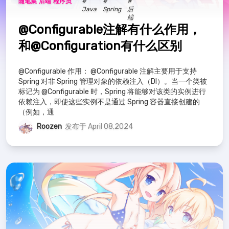
随笔集
后端
程序员
#
#
#
RoboCup
4
教程
4
必学工具
5
Java
Spring
后
端
@Configurable注解有什么作用，
Spring
3
Java
16
Shell
4
和@Configuration有什么区别
后端
20
XML
2
Maven
1
@Configurable 作用： @Configurable 注解主要用于支持
Spring 对非 Spring 管理对象的依赖注入（DI）。当一个类被
MySQL
1
数据库
2
Linux
4
标记为 @Configurable 时，Spring 将能够对该类的实例进行
依赖注入，即使这些实例不是通过 Spring 容器直接创建的
（例如，通
CSS
1
HTML
1
JS
2
笔记
19
Roozen
发布于 April 08,2024
前端
6