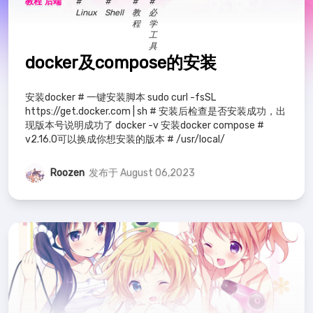
教程
后端
#
#
#
#
RoboCup
4
教程
4
必学工具
5
Linux
Shell
教
必
程
学
工
Spring
3
Java
16
Shell
4
具
docker及compose的安装
后端
20
XML
2
Maven
1
安装docker # 一键安装脚本 sudo curl -fsSL
https://get.docker.com | sh # 安装后检查是否安装成功，出
MySQL
1
数据库
2
Linux
4
现版本号说明成功了 docker -v 安装docker compose #
v2.16.0可以换成你想安装的版本 # /usr/local/
CSS
1
HTML
1
JS
2
笔记
19
Roozen
发布于 August 06,2023
前端
6