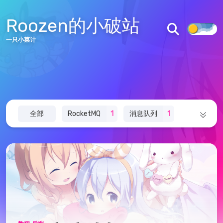
首页
Roozen的小破站
文章
标签
分类
归档
一只小菜计
关于
图库
说说
追番
友链
全部
RocketMQ
1
消息队列
1
留言板
面试
1
算法
1
音乐
3
主题
1
AURORA主题
AURORA仓库
架构
2
Halo
1
Redis
2
皖ICP备2022001637号
皖公网安备34122502000211号
其他
1
docker
1
诗词文集
17