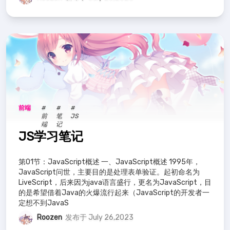
前端
#
#
#
前
笔
JS
端
记
JS学习笔记
第01节：JavaScript概述 一、JavaScript概述 1995年，
JavaScript问世，主要目的是处理表单验证。起初命名为
LiveScript，后来因为java语言盛行，更名为JavaScript，目
的是希望借着Java的火爆流行起来（JavaScript的开发者一
定想不到JavaS
Roozen
发布于 July 26,2023