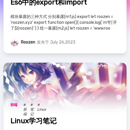
Es6中的export和import
模块暴露的三种方式 分别暴露(m1.js) export let roozen =
'roozen.xyz' export function open(){ console.log(`m1打开
了${roozen}`) } 统一暴露(m2.js) let roozen = 'www.roo
Roozen
发布于 July 26,2023
前端
#
#
#
前
笔
Linux
端
记
Linux学习笔记