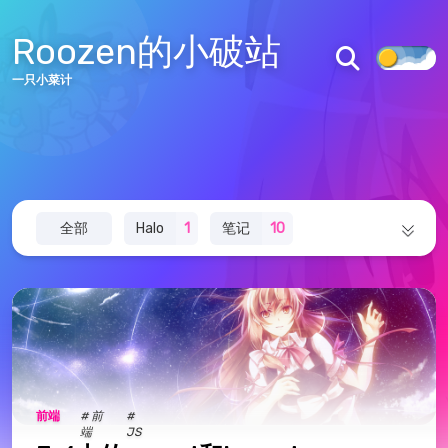
文章
标签
分类
归档
Roozen的小破站
关于
图库
一只小菜计
说说
追番
友链
留言板
全部
Halo
1
笔记
10
AURORA主题
AURORA仓库
罗赞诗词文集
17
教程
4
程序员
4
皖ICP备2022001637号
皖公网安备34122502000211号
随笔集
8
后端
14
前端
6
默认分类
1
前端
# 前
#
端
JS