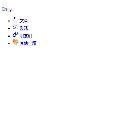
文章
发现
朋友们
其他主题
待办清单
...
Roozen
2023-07-22
更新于
2023-07-22