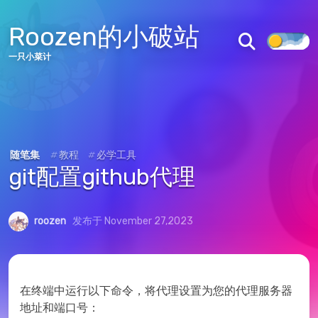
文章
标签
分类
归档
Roozen的小破站
关于
一只小菜计
图库
说说
追番
友链
随笔集
#
教程
#
必学工具
留言板
git配置github代理
AURORA主题
AURORA仓库
roozen
发布于 November 27,2023
皖ICP备2022001637号
皖公网安备34122502000211号
在终端中运行以下命令，将代理设置为您的代理服务器
地址和端口号：