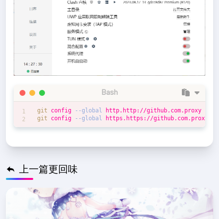
Bash
git
 config 
--global
 http.http://github.com.proxy 
'htt
git
 config 
--global
 https.https://github.com.proxy 
'h
上一篇更回味