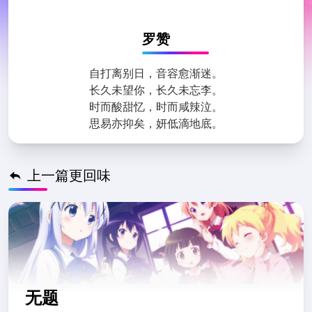
皖公网安备34122502000211号
罗赞
自打离别日，音容愈渐迷。
长久未望你，长久未忘李。
时而酸甜忆，时而咸辣泣。
思易亦抑矣，妍低滴地底。
上一篇更回味
无题