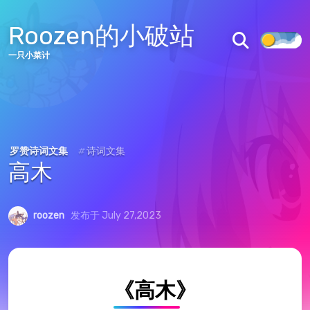
83
10
53303
Roozen的小破站
文章
分类
访问量
一只小菜计
首页
文章
标签
分类
归档
关于
图库
罗赞诗词文集
#
诗词文集
高木
说说
追番
友链
roozen
发布于 July 27,2023
留言板
AURORA主题
AURORA仓库
《高木》
皖ICP备2022001637号