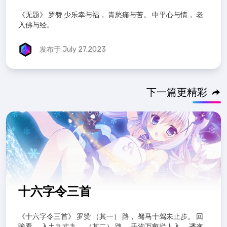
《无题》 罗赞 少乐幸与福， 青愁痛与苦。 中平心与情， 老
入佛与经。
发布于 July 27,2023
下一篇更精彩
十六字令三首
《十六字令三首》 罗赞 （其一） 路， 驽马十驾未止步。 回
眸看， 入土九丈九。 （其二） 路， 千沟万壑拦人入。 逶迤